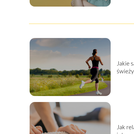
Jakie s
śwież
Jak re