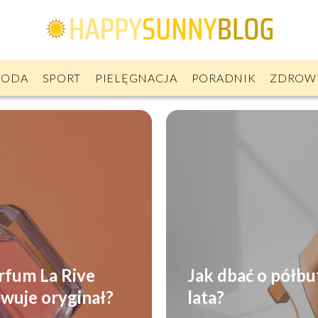
ODA
SPORT
PIELĘGNACJA
PORADNIK
ZDROW
rfum La Rive
Jak dbać o półbu
owuje oryginał?
lata?