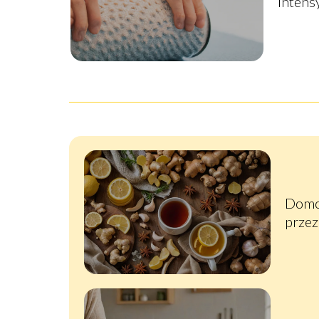
intens
Domo
przez
wiedz