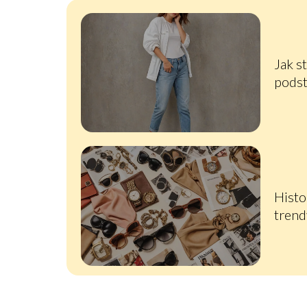
Jak s
podst
częśc
Histo
trend