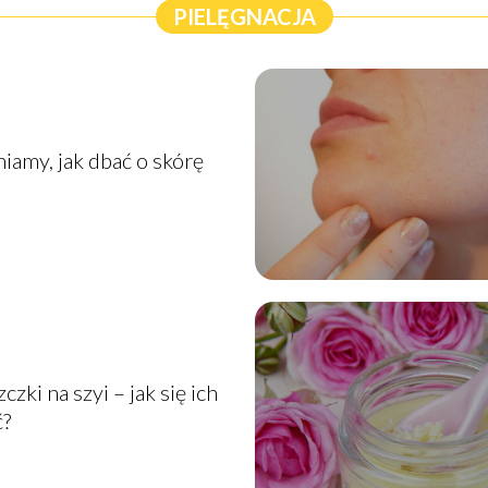
PIELĘGNACJA
iamy, jak dbać o skórę
y
zki na szyi – jak się ich
ć?