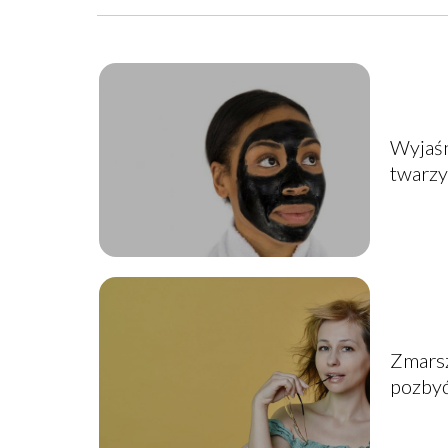
Wyjaśn
twarz
Zmarszc
pozby