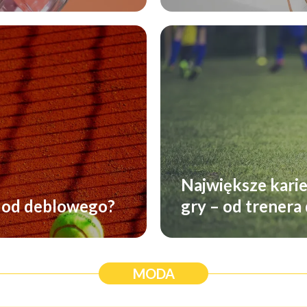
Największe karie
y od deblowego?
gry – od trenera
MODA