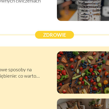
ywnych ćwiczeniach
ZDROWIE
we sposoby na
iębienie: co warto
ieć