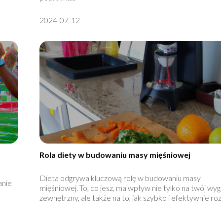
2024-07-12
Rola diety w budowaniu masy mięśniowej
Dieta odgrywa kluczową rolę w budowaniu masy
anie
mięśniowej. To, co jesz, ma wpływ nie tylko na twój wyg
zewnętrzny, ale także na to, jak szybko i efektywnie roz.