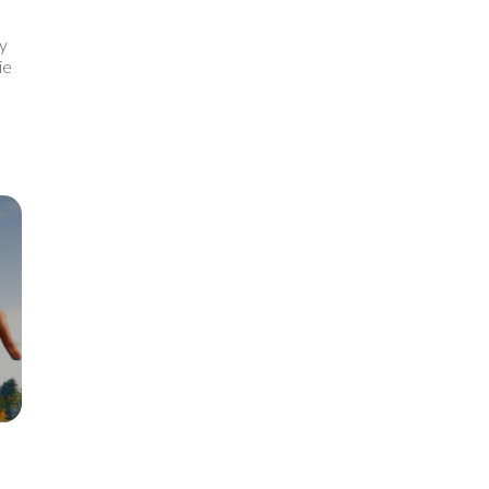
ry
ie