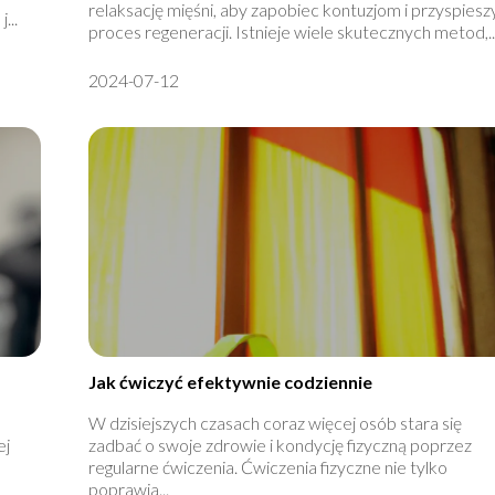
relaksację mięśni, aby zapobiec kontuzjom i przyspiesz
...
proces regeneracji. Istnieje wiele skutecznych metod,..
2024-07-12
Jak ćwiczyć efektywnie codziennie
W dzisiejszych czasach coraz więcej osób stara się
ej
zadbać o swoje zdrowie i kondycję fizyczną poprzez
regularne ćwiczenia. Ćwiczenia fizyczne nie tylko
poprawia...