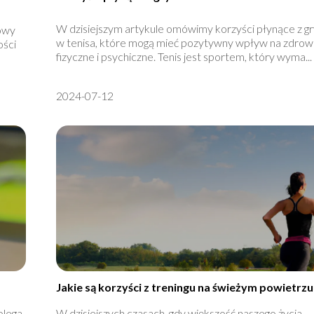
W dzisiejszym artykule omówimy korzyści płynące z g
owy
w tenisa, które mogą mieć pozytywny wpływ na zdrow
ości
fizyczne i psychiczne. Tenis jest sportem, który wyma...
2024-07-12
Jakie są korzyści z treningu na świeżym powietrzu
olega
W dzisiejszych czasach, gdy większość naszego życia