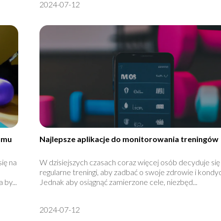
2024-07-12
omu
Najlepsze aplikacje do monitorowania treningów
ię na
W dzisiejszych czasach coraz więcej osób decyduje się
regularne treningi, aby zadbać o swoje zdrowie i kondyc
 by...
Jednak aby osiągnąć zamierzone cele, niezbęd...
2024-07-12