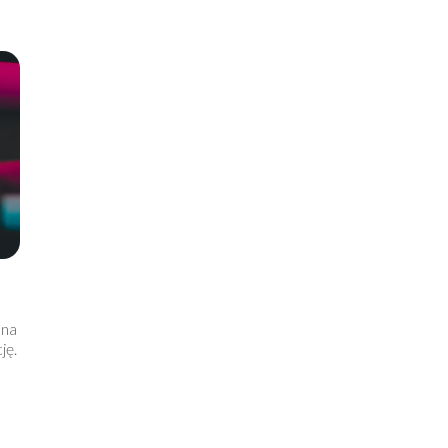
 na
ję.