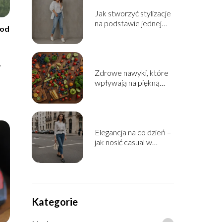
Jak stworzyć stylizacje
na podstawie jednej
 od
bazowej części
garderoby
,
Zdrowe nawyki, które
wpływają na piękną
cerę
Elegancja na co dzień –
jak nosić casual w
stylowy sposób
Kategorie