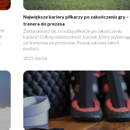
Największe kariery piłkarzy po zakończeniu gry –
trenera do prezesa
mi
Zastanawiasz się, co robią piłkarze po zakończeniu
le
kariery? Odkryj różnorodność ścieżek, które wybierają
.
od trenerów po prezesów. Poznaj sukcesy takich
postaci...
2025-06-06