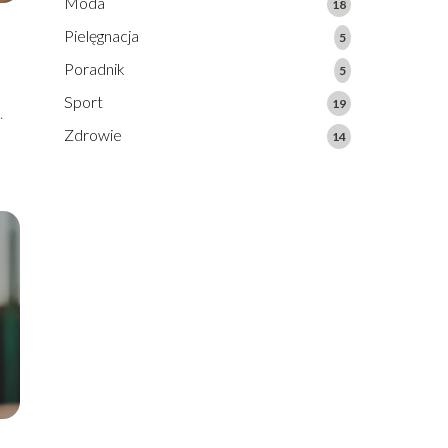
Moda
18
Pielęgnacja
5
Poradnik
5
Sport
19
.
Zdrowie
14