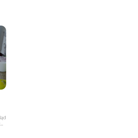
ląd
..